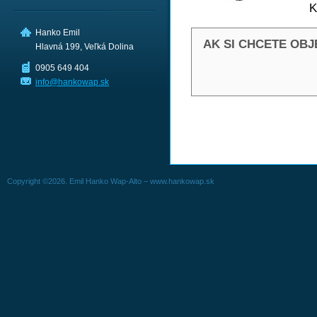
K
Hanko Emil
AK SI CHCETE OB
Hlavná 199, Veľká Dolina
0905 649 404
info@hankowap.sk
Copyright ©2026. Emil Hanko Wap-Alto – www.hankowap.sk