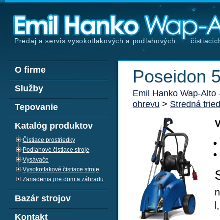
Predaj a servis vysokotlakových a podlahových
čistiacic
O firme
Poseidon 
Služby
Emil Hanko Wap-Alto
ohrevu
>
Stredná trie
Tepovanie
V
Katalóg produktov
Čistiace prostriedky
Podlahové čistiace stroje
Vysávače
Vysokotlakové čistiace stroje
Zariadenia pre dom a záhradu
n
Bazár strojov
l
Kontakt