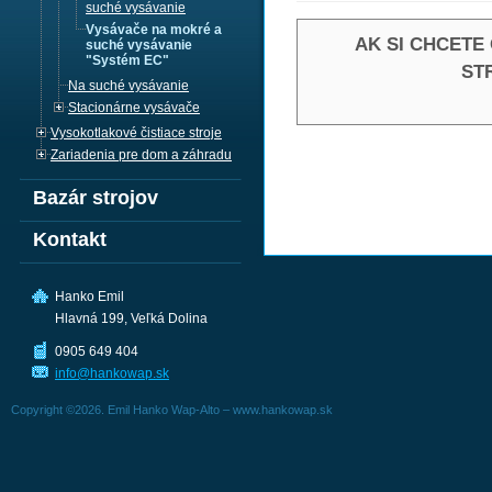
suché vysávanie
Vysávače na mokré a
AK SI CHCETE
suché vysávanie
"Systém EC"
ST
Na suché vysávanie
Stacionárne vysávače
Vysokotlakové čistiace stroje
Zariadenia pre dom a záhradu
Bazár strojov
Kontakt
Hanko Emil
Hlavná 199, Veľká Dolina
0905 649 404
info@hankowap.sk
Copyright ©2026. Emil Hanko Wap-Alto – www.hankowap.sk