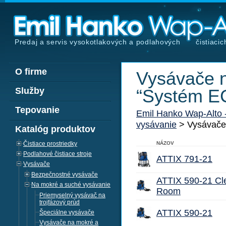
Predaj a servis vysokotlakových a podlahových
čistiacic
O firme
Vysávače n
Služby
“Systém E
Tepovanie
Emil Hanko Wap-Alto
vysávanie
> Vysávače
Katalóg produktov
Čistiace prostriedky
NÁZOV
Podlahové čistiace stroje
ATTIX 791-21
Vysávače
Bezpečnostné vysávače
ATTIX 590-21 Cl
Na mokré a suché vysávanie
Room
Priemyselný vysávač na
trojfázový prúd
ATTIX 590-21
Špeciálne vysávače
Vysávače na mokré a