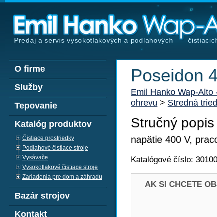
Predaj a servis vysokotlakových a podlahových
čistiacic
O firme
Poseidon 
Služby
Emil Hanko Wap-Alto
ohrevu
>
Stredná trie
Tepovanie
Stručný popis
Katalóg produktov
napätie 400 V, praco
Čistiace prostriedky
Podlahové čistiace stroje
Vysávače
Katalógové číslo: 3010
Vysokotlakové čistiace stroje
Zariadenia pre dom a záhradu
AK SI CHCETE O
Bazár strojov
Kontakt