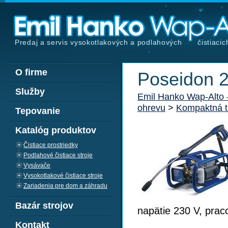
Predaj a servis vysokotlakových a podlahových
čistiacic
O firme
Poseidon 
Služby
Emil Hanko Wap-Alto
ohrevu
>
Kompaktná t
Tepovanie
Katalóg produktov
Čistiace prostriedky
Podlahové čistiace stroje
Vysávače
Vysokotlakové čistiace stroje
Zariadenia pre dom a záhradu
Bazár strojov
napätie 230 V, praco
Kontakt