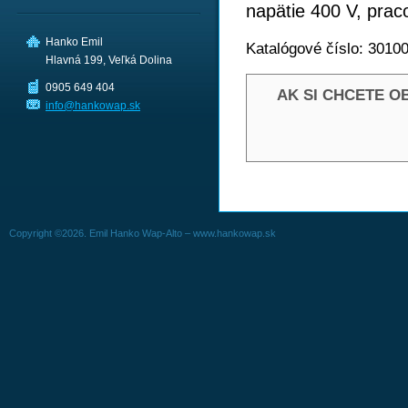
napätie 400 V, praco
Hanko Emil
Katalógové číslo: 3010
Hlavná 199, Veľká Dolina
0905 649 404
AK SI CHCETE O
info@hankowap.sk
Copyright ©2026. Emil Hanko Wap-Alto – www.hankowap.sk