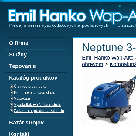
Predaj a servis vysokotlakových a podlahových
čistiacic
O firme
Neptune 3
Služby
Emil Hanko Wap-Alto
ohrevom
>
Kompaktná
Tepovanie
Katalóg produktov
Čistiace prostriedky
Podlahové čistiace stroje
Vysávače
Vysokotlakové čistiace stroje
Zariadenia pre dom a záhradu
Bazár strojov
Kontakt